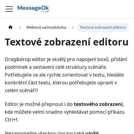
Webová samoobsluha
Textové zobrazení editoru
Textové zobrazení editoru
Drag&drop editor je skvělý pro napojení boxů, přidání
podmínek a sestavení celé struktury scénáře.
Potřebujete se ale rychle zorientovat v textu, hledáte
konkrétní část textu, kterou potřebujete upravit v
celém scénáři?
Editor je možné přepnout i do
textového zobrazení,
kde můžete velmi snadno vyhledávat pomocí příkazu
Ctrl+f.
Nezapomeňte všechny úpravy také
uložit
.