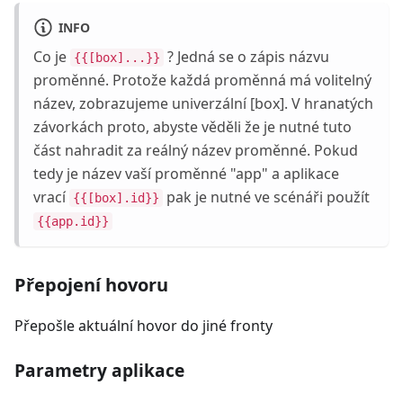
INFO
Co je
? Jedná se o zápis názvu
{{[box]...}}
proměnné. Protože každá proměnná má volitelný
název, zobrazujeme univerzální [box]. V hranatých
závorkách proto, abyste věděli že je nutné tuto
část nahradit za reálný název proměnné. Pokud
tedy je název vaší proměnné "app" a aplikace
vrací
pak je nutné ve scénáři použít
{{[box].id}}
{{app.id}}
Přepojení hovoru
Přepošle aktuální hovor do jiné fronty
Parametry aplikace