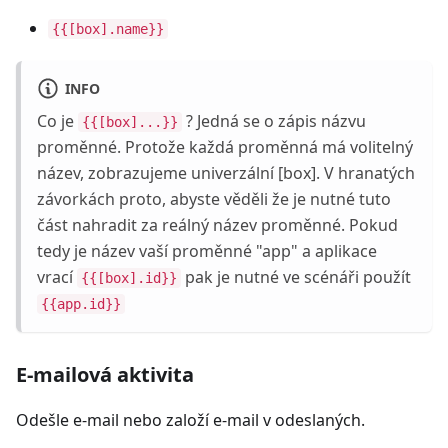
{{[box].name}}
INFO
Co je
? Jedná se o zápis názvu
{{[box]...}}
proměnné. Protože každá proměnná má volitelný
název, zobrazujeme univerzální [box]. V hranatých
závorkách proto, abyste věděli že je nutné tuto
část nahradit za reálný název proměnné. Pokud
tedy je název vaší proměnné "app" a aplikace
vrací
pak je nutné ve scénáři použít
{{[box].id}}
{{app.id}}
E-mailová aktivita
Odešle e-mail nebo založí e-mail v odeslaných.